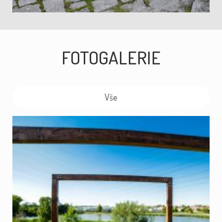
FOTOGALERIE
Vše