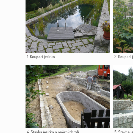
1. Koupací jezírko
2. Koupací 
4. Stavba jezírka a opěrných zdí
5. Stavba j