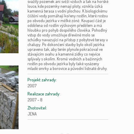
svažitý pozemek ani svěží vzduch a tak na horské
louce, kde pozemky nemají ploty, vznikla úzká
kamenná terasa s vodní plochou. K biologickému
čištění vody pomáhají kořeny rostlin, které rostou
po obvodu jezírka v mělké zóně. Koupací část je
oddělena od rostlin výškovým předělem a má
hloubku pro pohyb dospělého člověka. Pohodlný
vstup do vody umožňuje dřevěné molo se
schůdky navazující na přístup z pobytové terasy u
chalupy. Po dokončení stavby bylo okolí jezírka
upraveno tak, aby terén plynule pokračoval ve
stávajícím svahu a kamenné zídky co nejvíce
splývaly s okolím. Kromě vodních a bažinných
rostlin po obvodu jezírka byly také vysázeny
mladé smrky a borovice a původní listnaté druhy.
Projekt zahrady:
2007
Realizace zahrady:
2007 – 8
Zhotovitel:
JENA