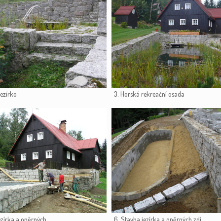
jezírko
3. Horská rekreační osada
ezírka a opěrných
6. Stavba jezírka a opěrných zdí