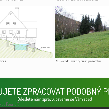
zírka
9. Původní svažitý terén pozemku
UJETE ZPRACOVAT PODOBNÝ P
Odešlete nám zprávu, ozveme se Vám zpět!
Not Found"]