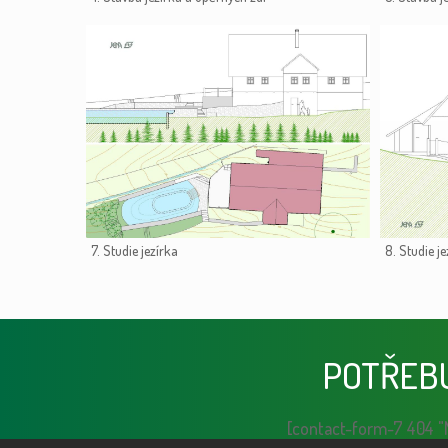
7. Studie jezírka
8. Studie je
POTŘEB
[contact-form-7 404 "