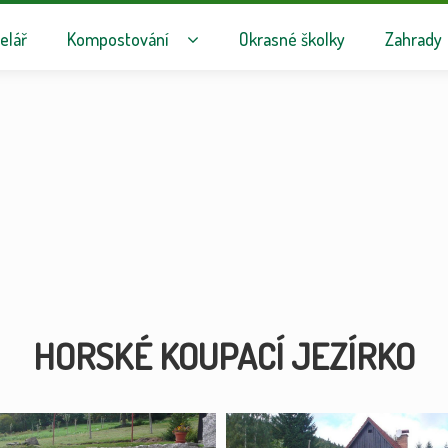
avigaci
hu webu
elář
Kompostování
Okrasné školky
Zahrady
HORSKÉ KOUPACÍ JEZÍRKO