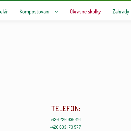
avigaci
hu webu
elář
Kompostování
Okrasné školky
Zahrady
TELEFON:
+420 220 930 416
+420 603 170 577