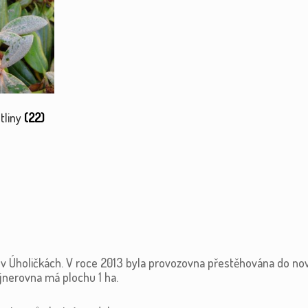
tliny
(22)
4 v Úholičkách. V roce 2013 byla provozovna přestěhována do no
jnerovna má plochu 1 ha.