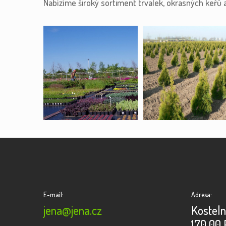
Nabízíme široký sortiment trvalek, okrasných keřů 
E-mail:
Adresa:
jena@jena.cz
Kosteln
170 00 