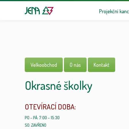
Přeskočit na n
Přejít k obsa
Projekční kanc
Velkoobchod
O nás
Kontakt
Okrasné školky
OTEVÍRACÍ DOBA:
PO – PÁ: 7:00 – 15:30
SO: ZAVŘENO