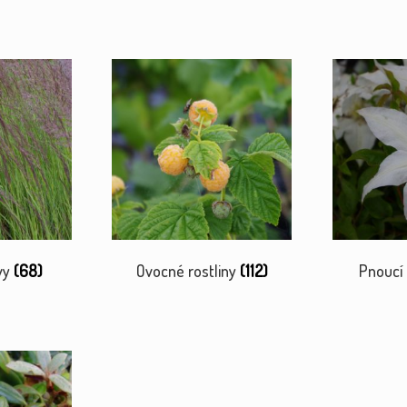
vy
(68)
Ovocné rostliny
(112)
Pnoucí 