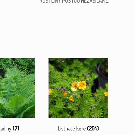
ROSTLINY POŠTOU NEZASÍLÁME.
radiny
(7)
Listnaté keře
(204)