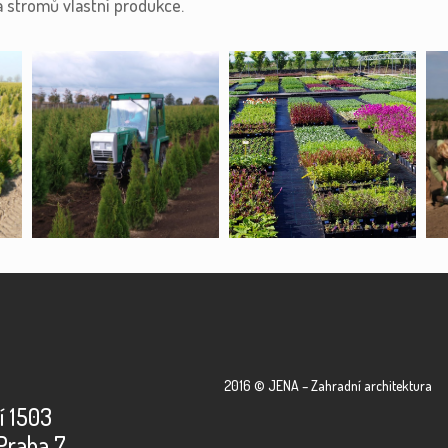
a stromů vlastní produkce.
2016 © JENA – Zahradní architektura
í 1503
Praha 7