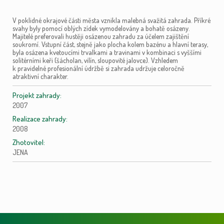
V poklidné okrajové části města vznikla malebná svažitá zahrada. Příkré
svahy byly pomocí oblých zídek vymodelovány a bohatě osázeny.
Majitelé preferovali hustěji osázenou zahradu za účelem zajištění
soukromí. Vstupní část, stejně jako plocha kolem bazénu a hlavní terasy,
byla osázena kvetoucími trvalkami a travinami v kombinaci s vyššími
solitérními keři (šácholan, vilín, sloupovité jalovce). Vzhledem
k pravidelné profesionální údržbě si zahrada udržuje celoročně
atraktivní charakter.
Projekt zahrady:
2007
Realizace zahrady:
2008
Zhotovitel:
JENA