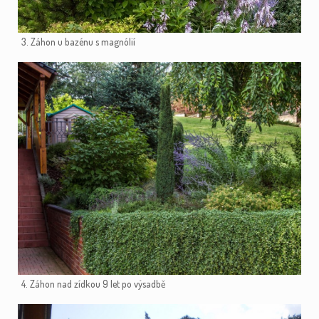
3. Záhon u bazénu s magnólií
4. Záhon nad zídkou 9 let po výsadbě