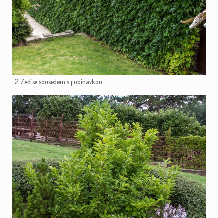
2. Zeď se sousedem s popínavkou