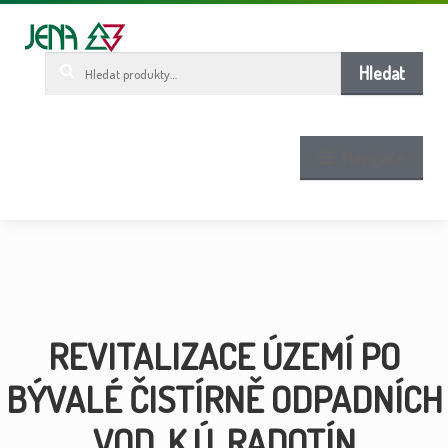
Pře
Pře
ob
n
w
Hledat:
Hledat
Navigace
REVITALIZACE ÚZEMÍ PO
BÝVALÉ ČISTÍRNĚ ODPADNÍCH
VOD, K.Ú. RADOTÍN