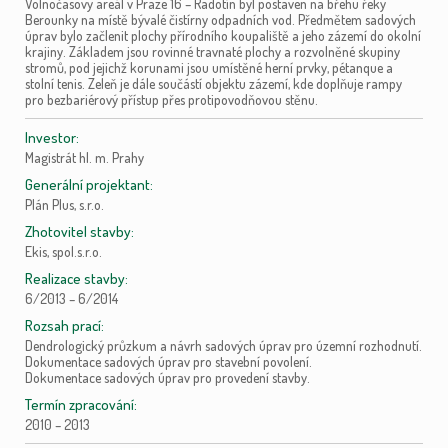
Volnočasový areál v Praze 16 – Radotín byl postaven na břehu řeky
Berounky na místě bývalé čistírny odpadních vod. Předmětem sadových
úprav bylo začlenit plochy přírodního koupaliště a jeho zázemí do okolní
krajiny. Základem jsou rovinné travnaté plochy a rozvolněné skupiny
stromů, pod jejichž korunami jsou umístěné herní prvky, pétanque a
stolní tenis. Zeleň je dále součástí objektu zázemí, kde doplňuje rampy
pro bezbariérový přístup přes protipovodňovou stěnu.
Investor:
Magistrát hl. m. Prahy
Generální projektant:
Plán Plus, s.r.o.
Zhotovitel stavby:
Ekis, spol.s.r.o.
Realizace stavby:
6/2013 – 6/2014
Rozsah prací:
Dendrologický průzkum a návrh sadových úprav pro územní rozhodnutí.
Dokumentace sadových úprav pro stavební povolení.
Dokumentace sadových úprav pro provedení stavby.
Termín zpracování:
2010 – 2013