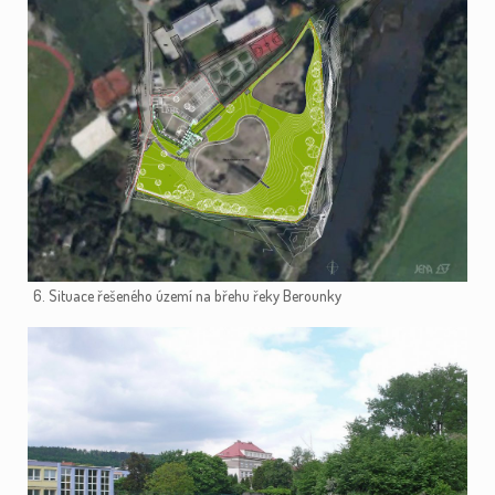
6. Situace řešeného území na břehu řeky Berounky