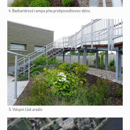
4. Bezbariérová rampa přes protipovodňovou stěnu
5. Vstupní část areálu