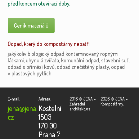
před koncem otevírací doby.
Ceník materiálů
Odpad, který do kompostárny nepatří
jakýkoliv biologický odpad kontaminovaný ropnými
látkami, uhynulá zvířata, komunální odpad, stavební suť,
odpad s příměsí kovů, odpad znečištěný plasty, odpad
v plastových pytlích
E-mail:
Adresa:
2016 © JENA –
2026 © JENA –
Zahradní
Kompostárny.
jena@jena.
Kostelní
architektura
cz
1503
170 00
Praha 7