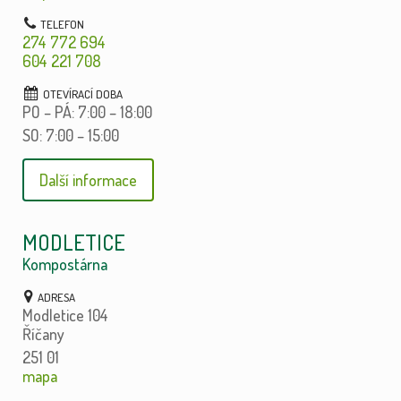
274 772 694
604 221 708
PO – PÁ: 7:00 – 18:00
SO: 7:00 – 15:00
Další informace
MODLETICE
Kompostárna
Modletice 104
Říčany
251 01
mapa