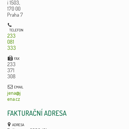
í 1503,
170 00
Praha 7
233
081
333
233
371
308
jena@j
ena.cz
FAKTURAČNÍ ADRESA