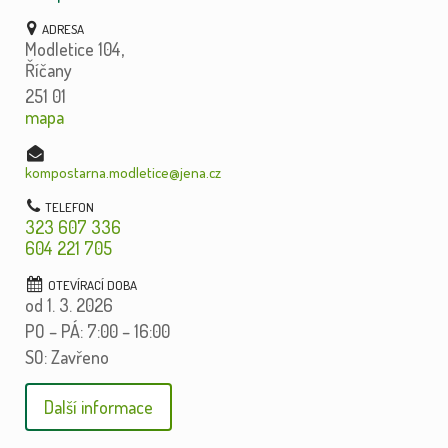
Modletice 104,
Říčany
251 01
mapa
kompostarna.modletice@jena.cz
323 607 336
604 221 705
od 1. 3. 2026
PO – PÁ: 7:00 – 16:00
SO: Zavřeno
Další informace