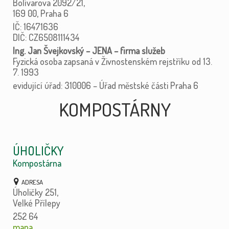
Bolívarova 2092/21,
169 00, Praha 6
IČ: 16471636
DIČ: CZ6508111434
Ing. Jan Švejkovský – JENA – firma služeb
Fyzická osoba zapsaná v Živnostenském rejstříku od 13.
7. 1993
evidující úřad: 310006 – Úřad městské části Praha 6
KOMPOSTÁRNY
ÚHOLIČKY
Kompostárna
Úholičky 251,
Velké Přílepy
252 64
mapa