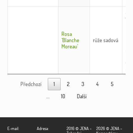
padl
Sad
vys
bíle
pln
Rosa
cm,
'Blanche
růže sadová
mec
Moreau'
siln
Odo
čer
skvr
Předchozí
1
2
3
4
5
…
10
Další
E-mail:
Adresa:
2016 © JENA –
2026 © JENA –