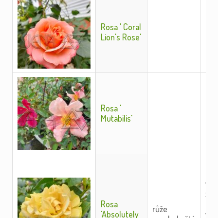
název
název
Rosa ' Coral
Lion's Rose'
Rosa '
Mutabilis'
Mno
0,7
vys
zlat
Rosa
pln
růže
'Absolutely
von