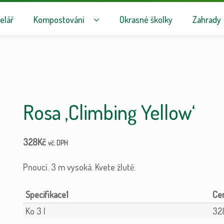
avigaci
hu webu
elář
Kompostování
Okrasné školky
Zahrady
Rosa ‚Climbing Yellow‘
328
Kč
vč. DPH
Pnoucí. 3 m vysoká. Kvete žlutě.
Specifikace1
Ko 3 l
32