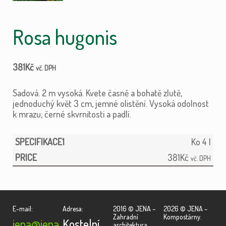
Rosa hugonis
381
Kč
vč. DPH
Sadová. 2 m vysoká. Kvete časně a bohatě zlutě,
jednoduchý květ 3 cm, jemné olistění. Vysoká odolnost
k mrazu, černé skvrnitosti a padlí.
Ko 4 l
381
Kč
vč. DPH
E-mail:
Adresa:
2016 © JENA –
2026 © JENA –
Zahradní
Kompostárny.
jena@jena.
Kostelní
architektura