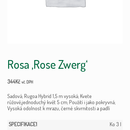
Rosa ‚Rose Zwerg‘
344
Kč
vč. DPH
Sadová; Rugoa Hybrid 1,5 m vysoká; Kvete
růžově,jednoduchý květ 5 cm; Použití i jako pokryvná;
Vysoká odolnost k mrazu, černé skvrnitosti a padlí
Ko 3 l