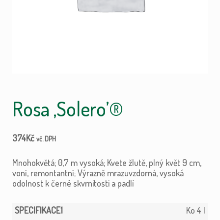
Rosa ‚Solero’®
374
Kč
vč. DPH
Mnohokvětá; 0,7 m vysoká; Kvete žlutě, plný květ 9 cm,
voní, remontantní; Výrazně mrazuvzdorná, vysoká
odolnost k černé skvrnitosti a padlí
Ko 4 l