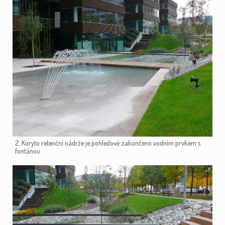
2. Koryto retenční nádrže je pohledově zakončeno vodním prvkem s
fontánou