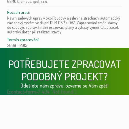
GEMO Olomouc, spol. s r.o.
Rozsah prací:
Návrh sadových úprav v okolí budovy a zeleň na střechách, automatický
závlahový systém ve stupni DUR, DSP a DVZ. Zapracování změn stavby
do sadových úprav, finální osazovací plány a výkazy výměr (etapizace),
autorský dozor při realizaci stavby
Termín zpracování:
2009 – 2015
POTŘEBUJETE ZPRACOVAT
PODOBNÝ PROJEKT?
Odešlete nám zprávu, ozveme se Vám zpět!
[contact-form-7 404 "Not Found"]