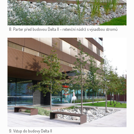
8. Parter před budovou Delta II – retenční nádrž s výsadbou stromů
9. Vstup do budovy Delta II