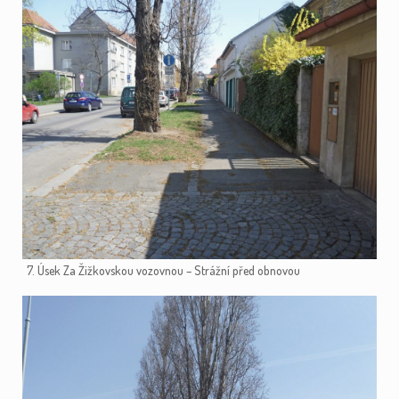
7. Úsek Za Žižkovskou vozovnou – Strážní před obnovou