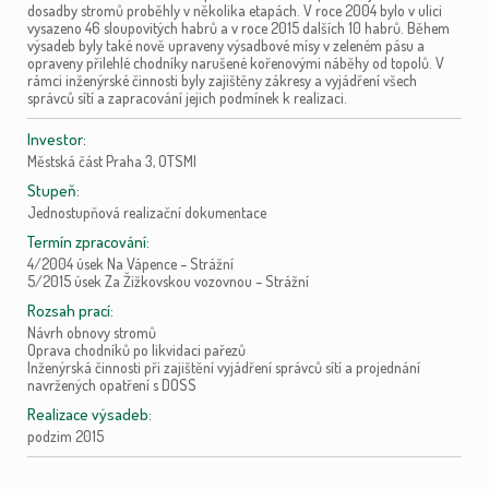
dosadby stromů proběhly v několika etapách. V roce 2004 bylo v ulici
vysazeno 46 sloupovitých habrů a v roce 2015 dalších 10 habrů. Během
výsadeb byly také nově upraveny výsadbové mísy v zeleném pásu a
opraveny přilehlé chodníky narušené kořenovými náběhy od topolů. V
rámci inženýrské činnosti byly zajištěny zákresy a vyjádření všech
správců sítí a zapracování jejich podmínek k realizaci.
Investor:
Městská část Praha 3, OTSMI
Stupeň:
Jednostupňová realizační dokumentace
Termín zpracování:
4/2004 úsek Na Vápence – Strážní
5/2015 úsek Za Žižkovskou vozovnou – Strážní
Rozsah prací:
Návrh obnovy stromů
Oprava chodníků po likvidaci pařezů
Inženýrská činnosti při zajištění vyjádření správců sítí a projednání
navržených opatření s DOSS
Realizace výsadeb:
podzim 2015