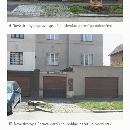
9. Nové stromy a úprava vjezdů po likvidaci pařezů po dokončení
10. Nové stromy a úprava vjezdů po likvidaci pařezů původní stav