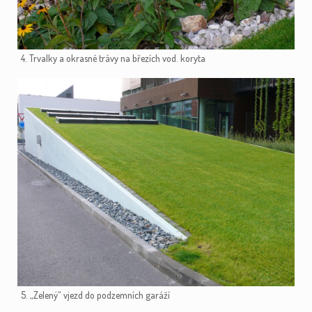
4. Trvalky a okrasné trávy na březích vod. koryta
5. „Zelený“ vjezd do podzemních garáží