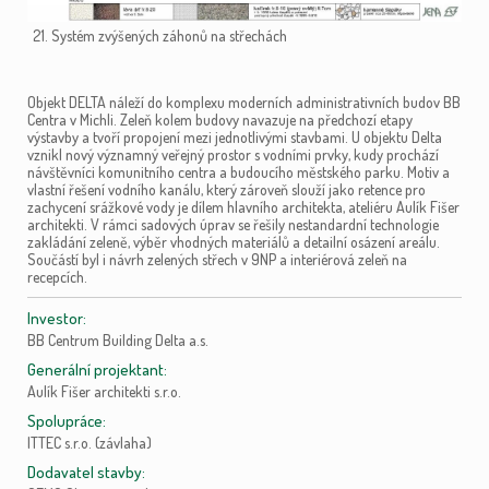
21. Systém zvýšených záhonů na střechách
Objekt DELTA náleží do komplexu moderních administrativních budov BB
Centra v Michli. Zeleň kolem budovy navazuje na předchozí etapy
výstavby a tvoří propojení mezi jednotlivými stavbami. U objektu Delta
vznikl nový významný veřejný prostor s vodními prvky, kudy prochází
návštěvníci komunitního centra a budoucího městského parku. Motiv a
vlastní řešení vodního kanálu, který zároveň slouží jako retence pro
zachycení srážkové vody je dílem hlavního architekta, ateliéru Aulík Fišer
architekti. V rámci sadových úprav se řešily nestandardní technologie
zakládání zeleně, výběr vhodných materiálů a detailní osázení areálu.
Součástí byl i návrh zelených střech v 9NP a interiérová zeleň na
recepcích.
Investor:
BB Centrum Building Delta a.s.
Generální projektant:
Aulík Fišer architekti s.r.o.
Spolupráce:
ITTEC s.r.o. (závlaha)
Dodavatel stavby: