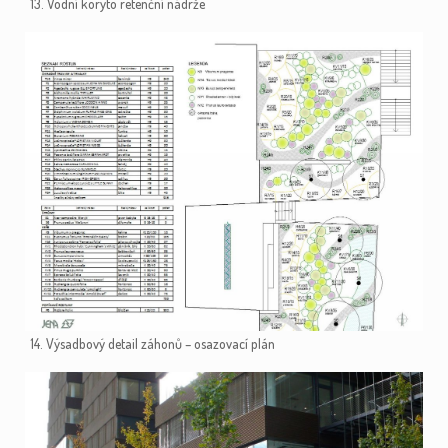
13. Vodní koryto retenční nádrže
14. Výsadbový detail záhonů – osazovací plán