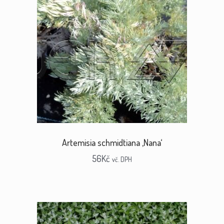
Artemisia schmidtiana ‚Nana‘
56
Kč
vč. DPH