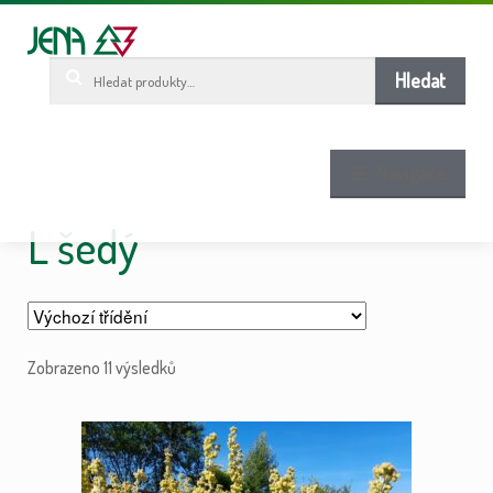
Pře
Pře
ob
n
w
Hledat:
Hledat
Navigace
L šedý
Zobrazeno 11 výsledků