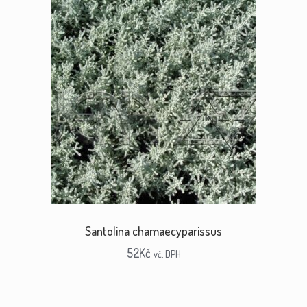
Santolina chamaecyparissus
52
Kč
vč. DPH