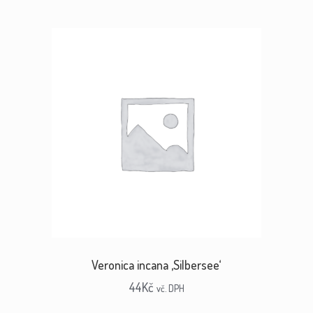
Veronica incana ‚Silbersee‘
44
Kč
vč. DPH