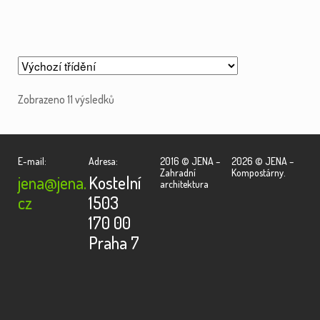
Zobrazeno 11 výsledků
E-mail:
Adresa:
2016 © JENA –
2026 © JENA –
Zahradní
Kompostárny.
jena@jena.
Kostelní
architektura
cz
1503
170 00
Praha 7