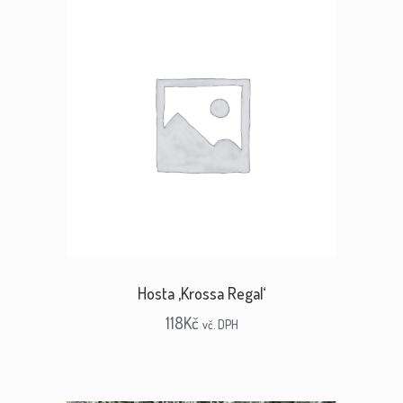
Hosta ‚Krossa Regal‘
118
Kč
vč. DPH