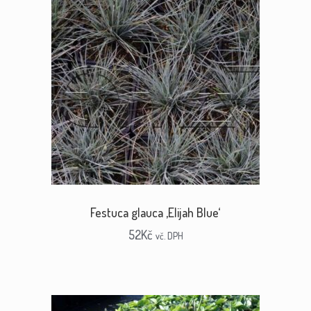
Festuca glauca ‚Elijah Blue‘
52
Kč
vč. DPH