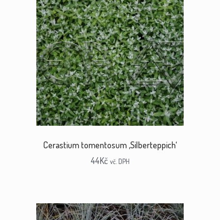
Cerastium tomentosum ‚Silberteppich‘
44
Kč
vč. DPH