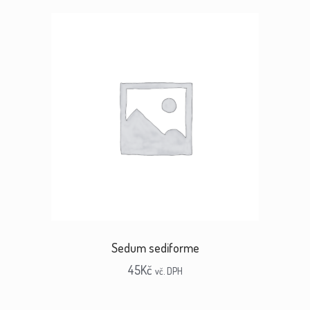
Sedum sediforme
45
Kč
vč. DPH