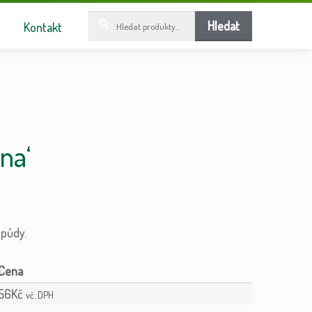
Hledat:
Hledat
Kontakt
na‘
 půdy.
56
Kč
vč. DPH