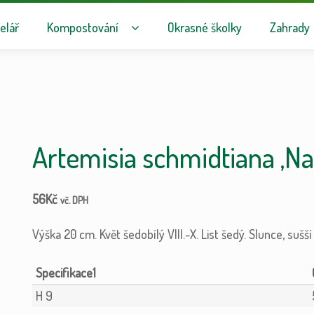
avigaci
hu webu
elář
Kompostování
Okrasné školky
Zahrady
Artemisia schmidtiana ‚Na
56
Kč
vč. DPH
Výška 20 cm. Květ šedobílý VIII.-X. List šedý. Slunce, sušší
Specifikace1
H 9