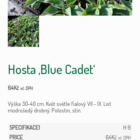
Hosta ‚Blue Cadet‘
64
Kč
vč. DPH
Výška 30-40 cm. Květ světle fialový VII.- IX. List
modrošedý drobný. Polostín, stín.
H 9
64
Kč
vč. DPH