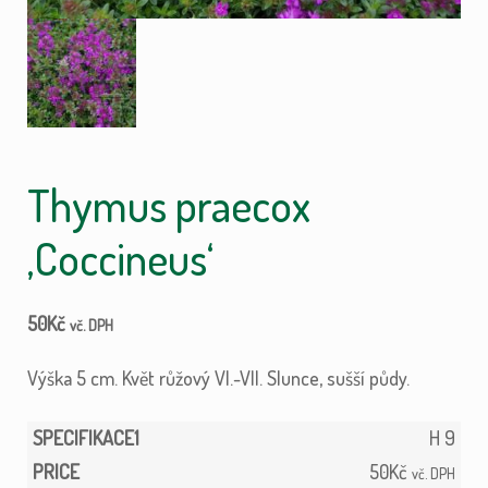
Thymus praecox
‚Coccineus‘
50
Kč
vč. DPH
Výška 5 cm. Květ růžový VI.-VII. Slunce, sušší půdy.
H 9
50
Kč
vč. DPH