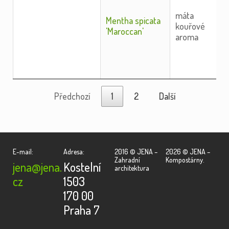
máta
Mentha spicata
kouřové
'Maroccan'
aroma
Předchozí
1
2
Další
E-mail:
Adresa:
2016 © JENA –
2026 © JENA –
Zahradní
Kompostárny.
jena@jena.
Kostelní
architektura
cz
1503
170 00
Praha 7