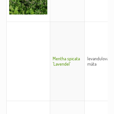
Mentha spicata
levandulová
'Lavendel'
máta