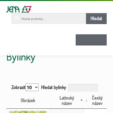
Pře
Pře
ob
n
w
Hledat:
Hledat
Navigace
Bylinky
Zobrazit
Hledat bylinky
Latinský
Český
Obrázek
název
název
Obrázek
Latinský
Český