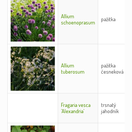
název
název
Allium
pažitka
schoenoprasum
Allium
pažitka
tuberosum
česneková
Fragaria vesca
trsnatý
'Alexandria'
jahodník