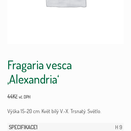
Fragaria vesca
‚Alexandria‘
44
Kč
vč. DPH
Výška 15-20 cm. Květ bílý V.-X. Trsnatý. Světlo.
H 9