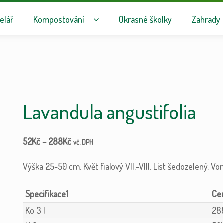
avigaci
hu webu
elář
Kompostování
Okrasné školky
Zahrady
Lavandula angustifolia
52
Kč
–
288
Kč
vč. DPH
Výška 25-50 cm. Květ fialový VII.-VIII. List šedozelený. Von
Specifikace1
Ko 3 l
28