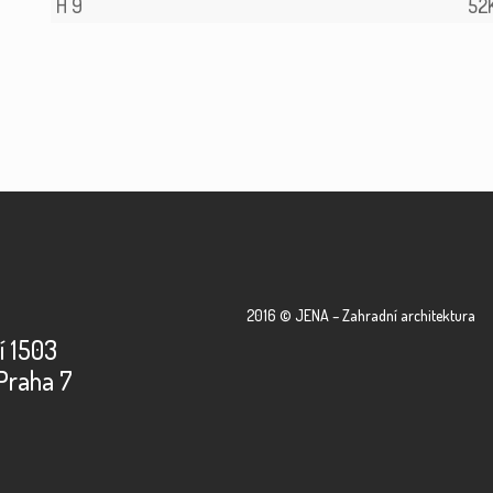
H 9
52
2016 © JENA – Zahradní architektura
í 1503
Praha 7