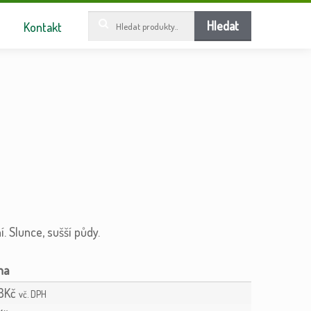
Hledat:
Hledat
Kontakt
í. Slunce, sušší půdy.
8
Kč
vč. DPH