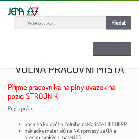
Pře
Pře
ob
n
w
Hledat:
Hledat
Navigace
VOLNÁ PRACOVNÍ MÍSTA
Přijme pracovníka na plný úvazek na
pozici STROJNÍK
Popis práce:
obsluha kolového čelního nakladače LIEBHERR
nakládka materiálů na NA i přívěsy za OA a
přesun sypkých materiálů