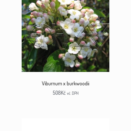
Viburnum x burkwoodii
508
Kč
vč. DPH