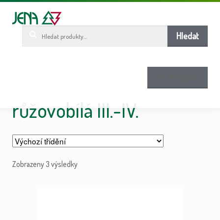
Pře
Pře
ob
n
w
Hledat:
Hledat
Navigace
růžovobílá III.-IV.
Zobrazeny 3 výsledky