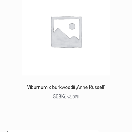
Viburnum x burkwoodii ‚Anne Russell‘
508
Kč
vč. DPH