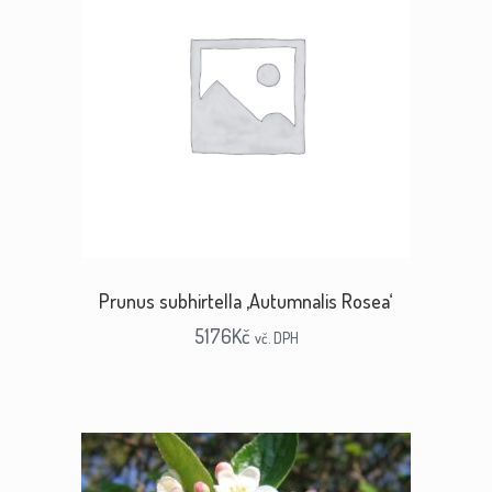
Prunus subhirtella ‚Autumnalis Rosea‘
5176
Kč
vč. DPH