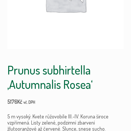
Prunus subhirtella
‚Autumnalis Rosea‘
5176
Kč
vč. DPH
5 m vysoký. Kvete růžovobíle III.-IV. Koruna široce
vzpřímená. Listy zelené, podzimní zbarvení
žlutooranžové až červené. Slunce, snese sucho.