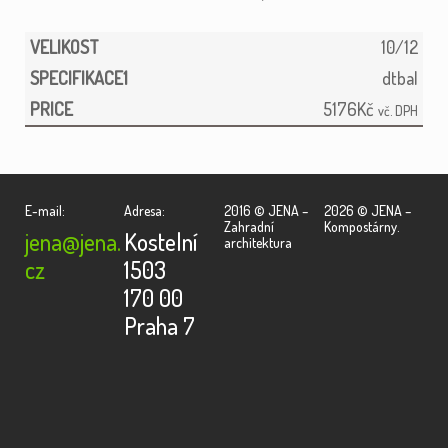
10/12
dtbal
5176
Kč
vč. DPH
E-mail:
Adresa:
2016 © JENA –
2026 © JENA –
Zahradní
Kompostárny.
jena@jena.
Kostelní
architektura
cz
1503
170 00
Praha 7