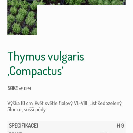
Thymus vulgaris
‚Compactus‘
50
Kč
vč. DPH
Výška 10 cm. Květ světle fialový VI.-VIII. List šedozelený.
Slunce, sušší půdy.
H 9