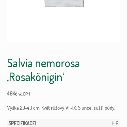
Salvia nemorosa
‚Rosakönigin‘
46
Kč
vč. DPH
Výška 20-40 cm. Květ růžový VI.-IX. Slunce, sušší půdy.
H 9