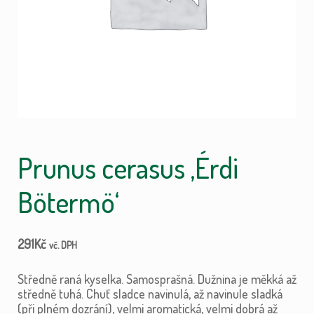
Prunus cerasus ‚Érdi
Bötermö‘
291
Kč
vč. DPH
Středně raná kyselka. Samosprašná. Dužnina je měkká až
středně tuhá. Chuť sladce navinulá, až navinule sladká
(při plném dozrání), velmi aromatická, velmi dobrá až