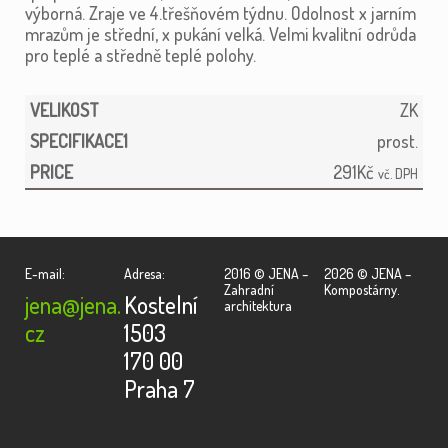
výborná. Zraje ve 4.třešňovém týdnu. Odolnost x jarním
mrazům je střední, x pukání velká. Velmi kvalitní odrůda
pro teplé a středně teplé polohy.
ZK
prost.
291
Kč
vč. DPH
E-mail:
Adresa:
2016 © JENA –
2026 © JENA –
Zahradní
Kompostárny.
jena@jena.
Kostelní
architektura
cz
1503
170 00
Praha 7