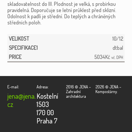
skladovatelnost do III. Plodnost je velká, s probírkou
pravidelná. Doporučuje se letní průklest před sklizní.
Odolnost k padlí je střední. Do teplých a chráněných
středních poloh.
10/12
dtbal
5034
Kč
vč. DPH
E-mail:
Adresa:
2016 © JENA –
2026 © JENA –
Zahradní
Kompostárny.
jena@jena.
Kostelní
architektura
cz
1503
170 00
Praha 7