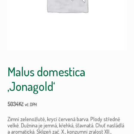
Malus domestica
‚Jonagold‘
5034
Kč
vč. DPH
Zimní zelenožluté, krycí červená barva. Plody středně
velké. Dužnina je jemná, křehká, šťavnatá. Chuť nasládlá
a aromatická. Sklizeň zač. X., konzumní zralost XII.,