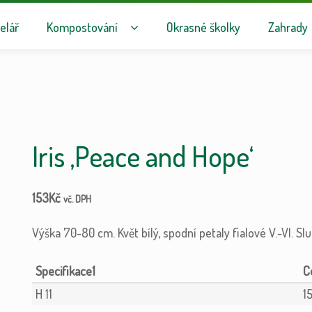
avigaci
hu webu
elář
Kompostování
Okrasné školky
Zahrady
Iris ‚Peace and Hope‘
153
Kč
vč. DPH
Výška 70-80 cm. Květ bílý, spodní petaly fialové V.-VI. Slu
Specifikace1
H 11
1