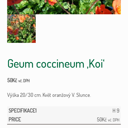
Geum coccineum ‚Koi‘
50
Kč
vč. DPH
Výška 20/30 cm. Květ oranžový V. Slunce.
H 9
50
Kč
vč. DPH