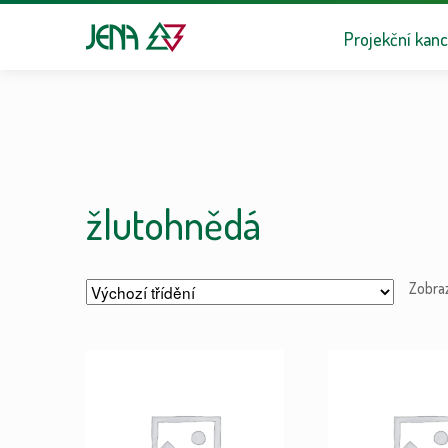
Přeskočit na n
Přejít k obsa
Projekční kanc
žlutohnědá
Zobra