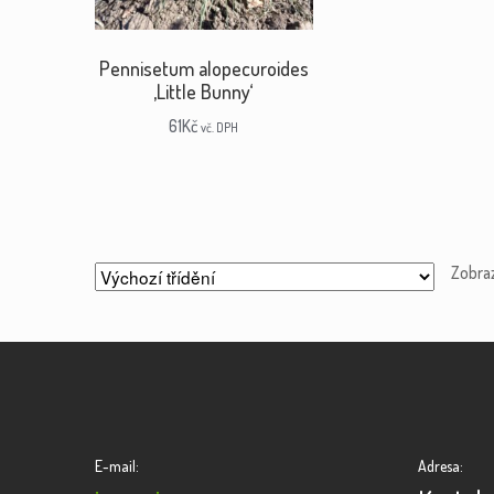
Pennisetum alopecuroides
‚Little Bunny‘
61
Kč
vč. DPH
Zobra
E-mail:
Adresa: