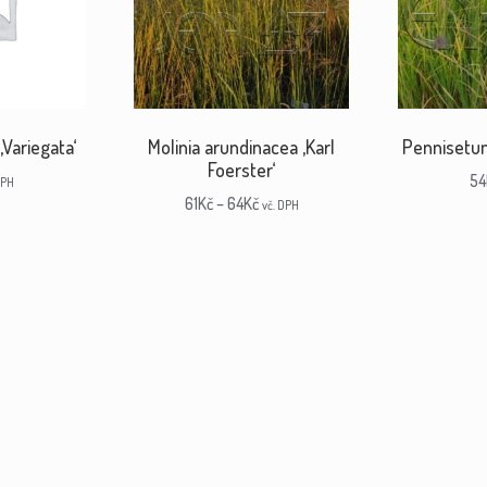
‚Variegata‘
Molinia arundinacea ‚Karl
Pennisetu
Foerster‘
54
DPH
61
Kč
–
64
Kč
vč. DPH