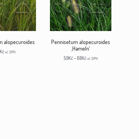
m alopecuroides
Pennisetum alopecuroides
‚Hameln‘
Kč
vč. DPH
59
Kč
–
68
Kč
vč. DPH