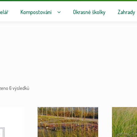
avigaci
hu webu
elář
Kompostování
Okrasné školky
Zahrady
zeno 6 výsledků