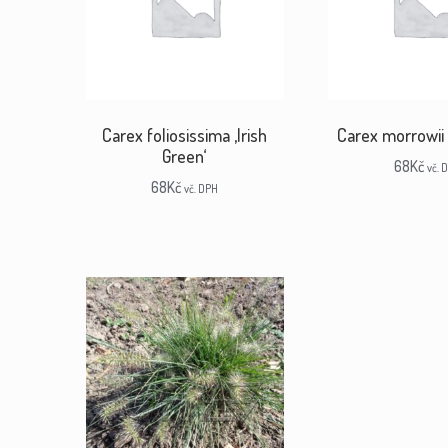
Carex foliosissima ‚Irish
Carex morrowii 
Green‘
68
Kč
vč. 
68
Kč
vč. DPH