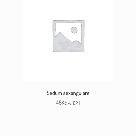
Sedum sexangulare
45
Kč
vč. DPH