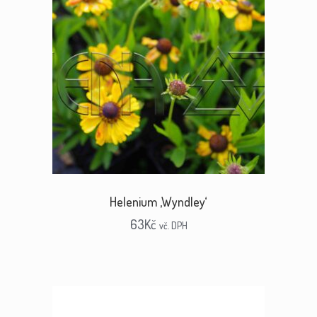
Helenium ‚Wyndley‘
63
Kč
vč. DPH