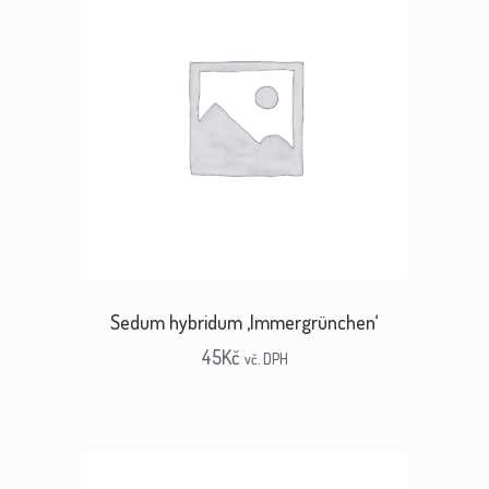
Sedum hybridum ‚Immergrünchen‘
45
Kč
vč. DPH