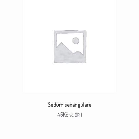
Sedum sexangulare
45
Kč
vč. DPH