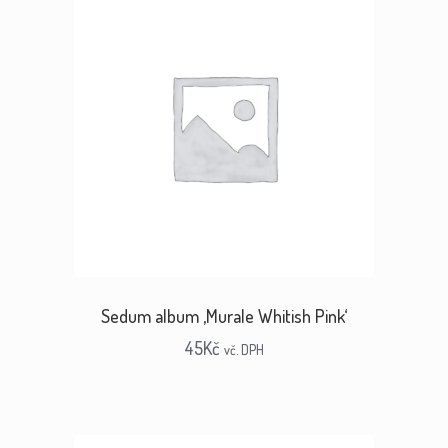
Sedum album ‚Murale Whitish Pink‘
45
Kč
vč. DPH