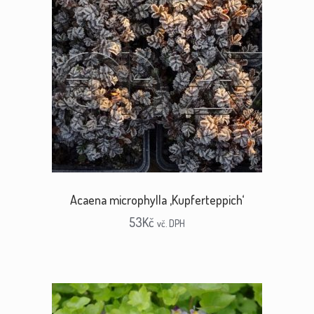
Acaena microphylla ‚Kupferteppich‘
53
Kč
vč. DPH