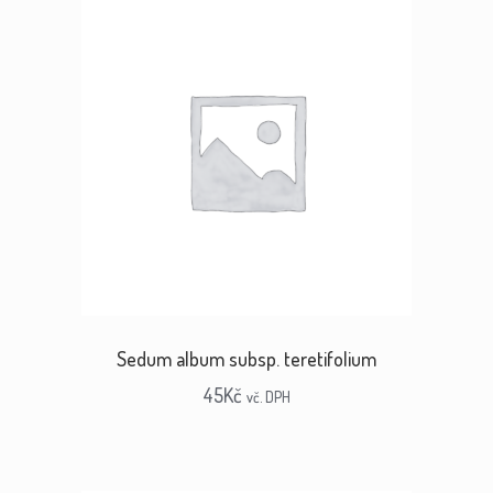
Sedum album subsp. teretifolium
45
Kč
vč. DPH