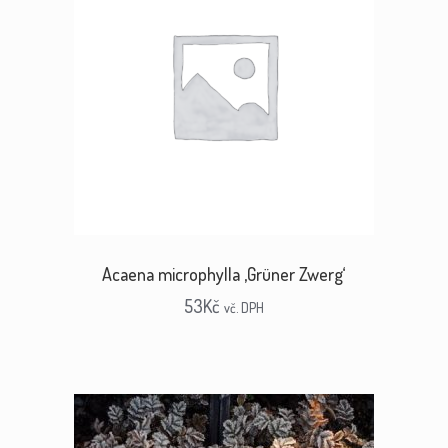
Acaena microphylla ‚Grüner Zwerg‘
53
Kč
vč. DPH