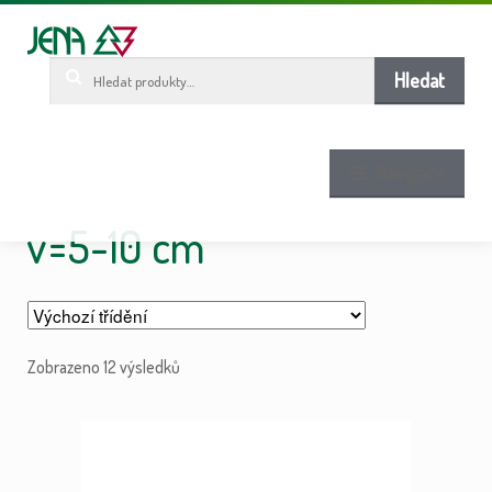
Pře
Pře
ob
n
w
Hledat:
Hledat
Navigace
v=5-10 cm
Zobrazeno 12 výsledků