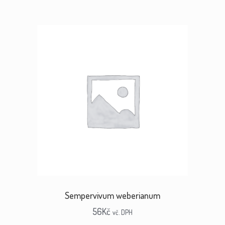
Sempervivum weberianum
56
Kč
vč. DPH