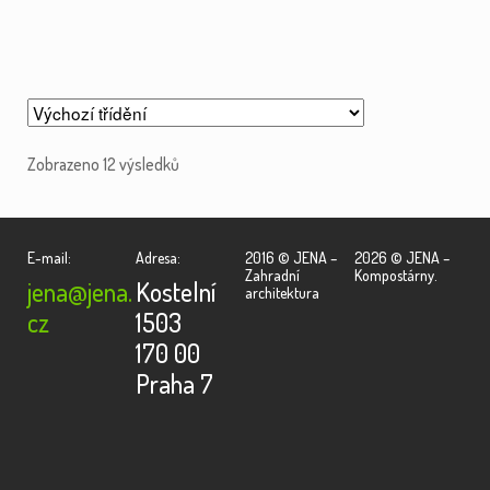
Zobrazeno 12 výsledků
E-mail:
Adresa:
2016 © JENA –
2026 © JENA –
Zahradní
Kompostárny.
jena@jena.
Kostelní
architektura
cz
1503
170 00
Praha 7