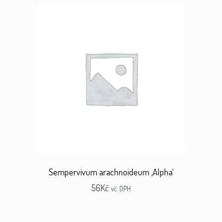
Sempervivum arachnoideum ‚Alpha‘
56
Kč
vč. DPH