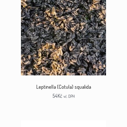
Leptinella (Cotula) squalida
54
Kč
vč. DPH