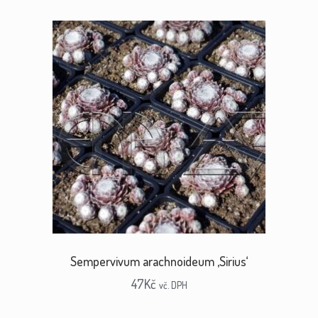
Sempervivum arachnoideum ‚Sirius‘
47
Kč
vč. DPH