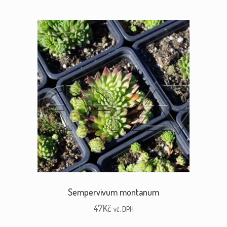
Sempervivum montanum
47
Kč
vč. DPH