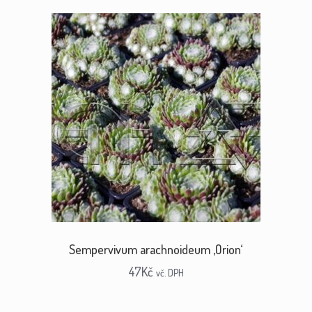
Sempervivum arachnoideum ‚Orion‘
47
Kč
vč. DPH