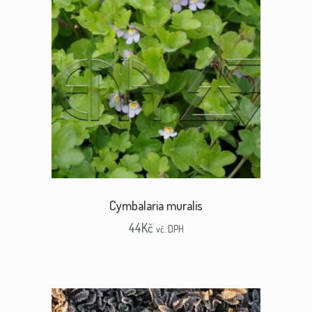
Cymbalaria muralis
44
Kč
vč. DPH