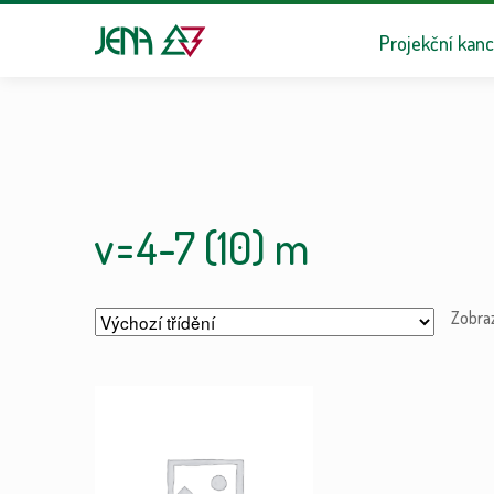
Přeskočit na n
Přejít k obsa
Projekční kanc
v=4-7 (10) m
Zobra