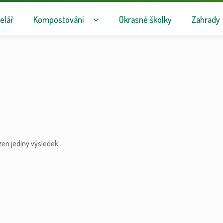
avigaci
hu webu
elář
Kompostování
Okrasné školky
Zahrady
zen jediný výsledek