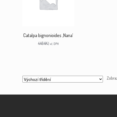
Catalpa bignonioides ‚Nana‘
4464
Kč
vč. DPH
Zobra