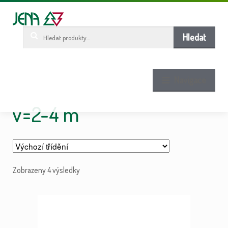
Pře
Pře
ob
n
w
Hledat:
Hledat
Navigace
v=2-4 m
Zobrazeny 4 výsledky