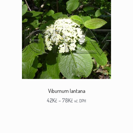
Viburnum lantana
42
Kč
–
78
Kč
vč. DPH