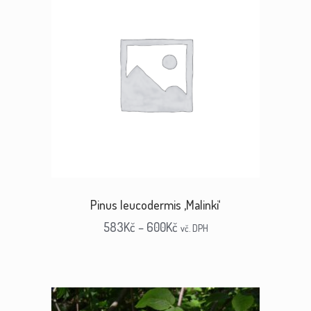
Pinus leucodermis ‚Malinki‘
583
Kč
–
600
Kč
vč. DPH