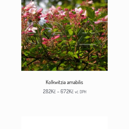
Kolkwitzia amabilis
282
Kč
–
672
Kč
vč. DPH