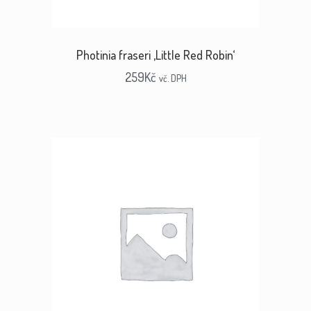
Photinia fraseri ‚Little Red Robin‘
259
Kč
vč. DPH