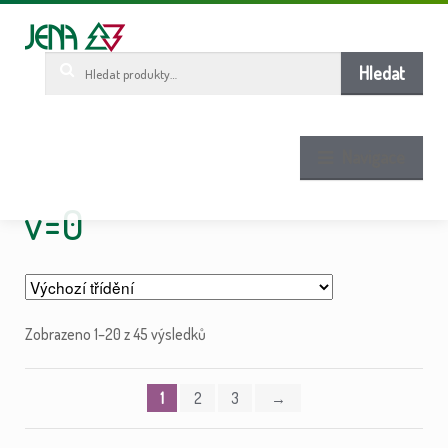
Pře
Pře
ob
n
w
Hledat:
Hledat
Navigace
v=0
Zobrazeno 1–20 z 45 výsledků
1
2
3
→