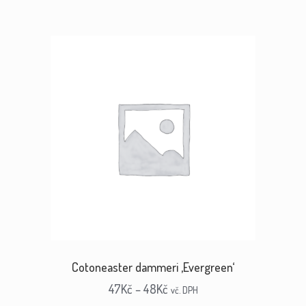
Cotoneaster dammeri ‚Evergreen‘
47
Kč
–
48
Kč
vč. DPH