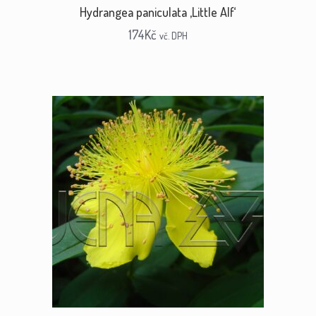
Hydrangea paniculata ‚Little Alf‘
174
Kč
vč. DPH