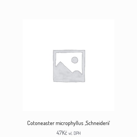
Cotoneaster microphyllus ‚Schneiderii‘
47
Kč
vč. DPH