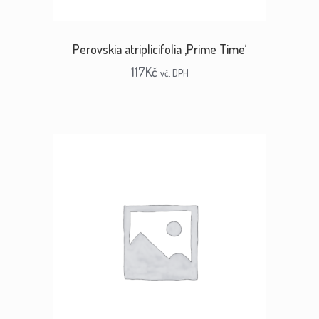
Perovskia atriplicifolia ‚Prime Time‘
117
Kč
vč. DPH