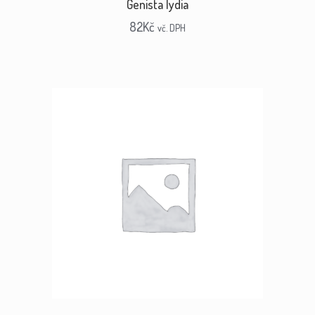
Genista lydia
82
Kč
vč. DPH