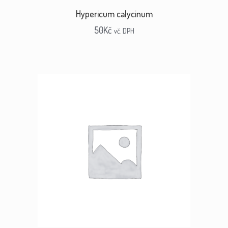
Hypericum calycinum
50
Kč
vč. DPH