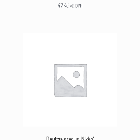
47
Kč
vč. DPH
Deutzia gracilis ‚Nikko‘