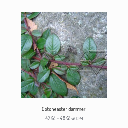
Cotoneaster dammeri
47
Kč
–
48
Kč
vč. DPH