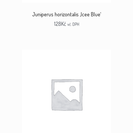
Juniperus horizontalis ‚Icee Blue‘
128
Kč
vč. DPH