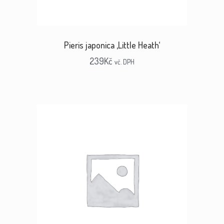
Pieris japonica ‚Little Heath‘
239
Kč
vč. DPH