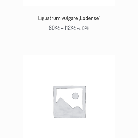
Ligustrum vulgare ‚Lodense‘
80
Kč
–
112
Kč
vč. DPH