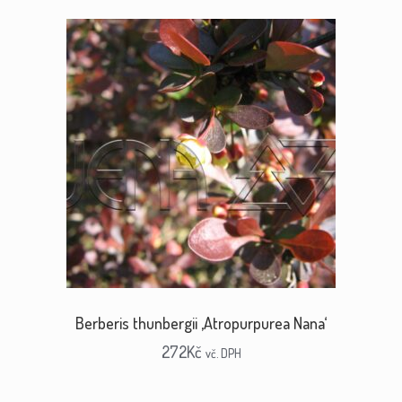
Berberis thunbergii ‚Atropurpurea Nana‘
272
Kč
vč. DPH