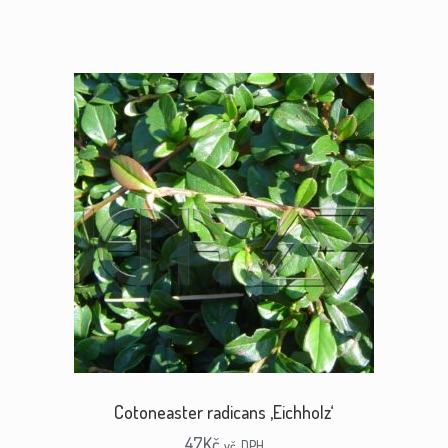
Cotoneaster radicans ‚Eichholz‘
47
Kč
vč. DPH