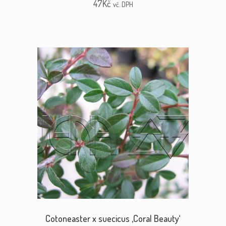
47
Kč
vč. DPH
Cotoneaster x suecicus ‚Coral Beauty‘