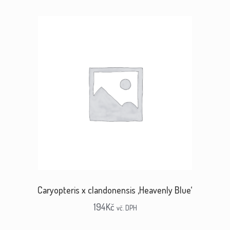
Caryopteris x clandonensis ‚Heavenly Blue‘
194
Kč
vč. DPH