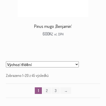
Pinus mugo ‚Benjamin‘
600
Kč
vč. DPH
Zobrazeno 1–20 z 45 výsledků
1
2
3
→