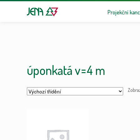
Přeskočit na n
Přejít k obsa
Projekční kanc
úponkatá v=4 m
Zobra