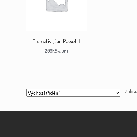
Clematis ‚Jan Pawel II‘
206
Kč
vč. DPH
Zobra