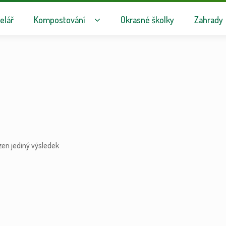
avigaci
hu webu
elář
Kompostování
Okrasné školky
Zahrady
zen jediný výsledek