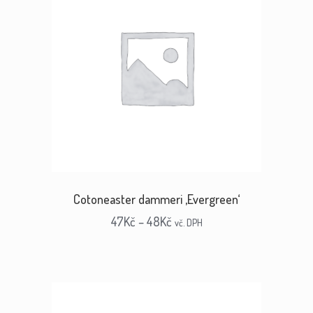
Cotoneaster dammeri ‚Evergreen‘
47
Kč
–
48
Kč
vč. DPH