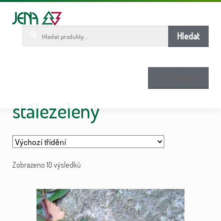
Pře
Pře
ob
n
w
Hledat:
Hledat
Navigace
stálezelený
Zobrazeno 10 výsledků