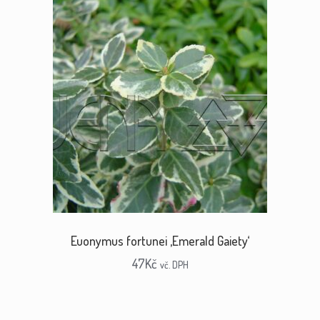
Euonymus fortunei ‚Emerald Gaiety‘
47
Kč
vč. DPH