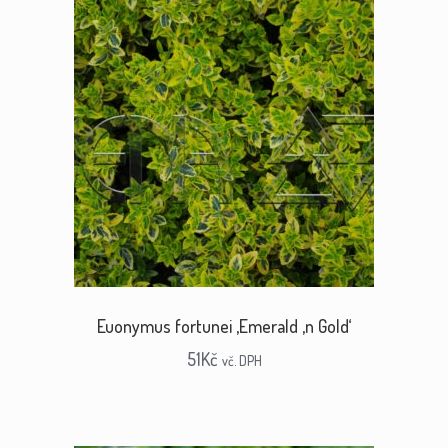
Euonymus fortunei ‚Emerald ‚n Gold‘
51
Kč
vč. DPH