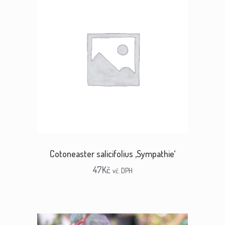
Cotoneaster salicifolius ‚Sympathie‘
47
Kč
vč. DPH