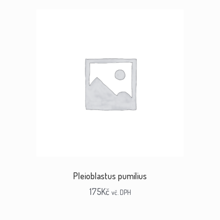
Pleioblastus pumilius
175
Kč
vč. DPH