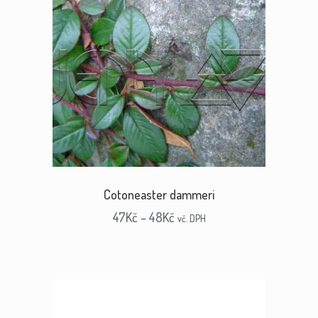
Cotoneaster dammeri
47
Kč
–
48
Kč
vč. DPH