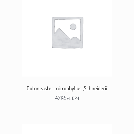
Cotoneaster microphyllus ‚Schneiderii‘
47
Kč
vč. DPH