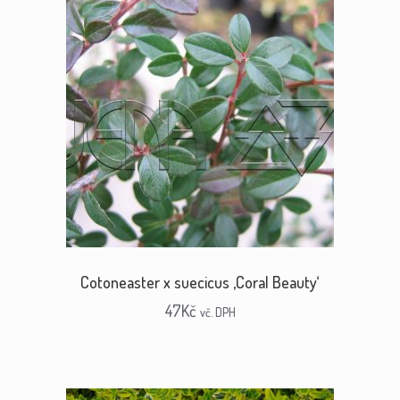
Cotoneaster x suecicus ‚Coral Beauty‘
47
Kč
vč. DPH