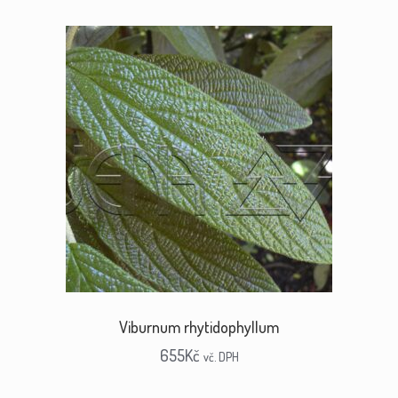
Viburnum rhytidophyllum
655
Kč
vč. DPH