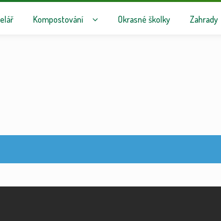
avigaci
hu webu
elář
Kompostování
Okrasné školky
Zahrady