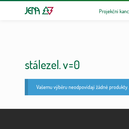
Přeskočit na n
Přejít k obsa
Projekční kanc
stálezel. v=0
Vašemu výběru neodpovídají žádné produkty.