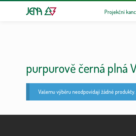
Přeskočit na n
Přejít k obsa
Projekční kanc
purpurově černá plná V
Vašemu výběru neodpovídají žádné produkty.