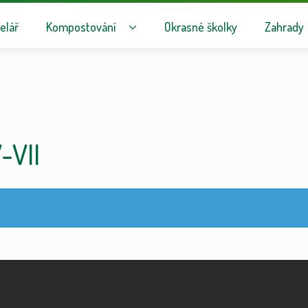
avigaci
hu webu
elář
Kompostování
Okrasné školky
Zahrady
-VII