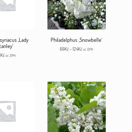
syriacus ‚Lady
Philadelphus ‚Snowbelle‘
tanley‘
66
Kč
–
124
Kč
vč. DPH
3
Kč
vč. DPH