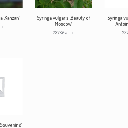
a ‚Kanzan‘
Syringa vulgaris ‚Beauty of
Syringa v
Moscow‘
Antoi
 DPH
737
Kč
73
vč. DPH
‚Souvenir d‘