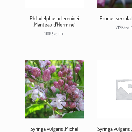
Philadelphus x lemoinei
Prunus serrulat
‚Manteau d’Hermine‘
717
Kč
vč.
110
Kč
vč. DPH
Syringa vulgaris ‚Michel
Syringa vulgaris 