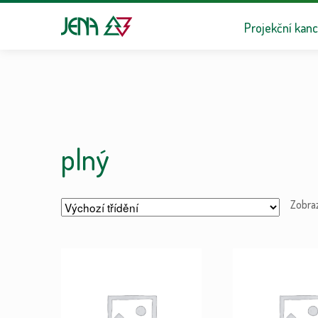
Přeskočit na n
Přejít k obsa
Projekční kanc
plný
Zobra