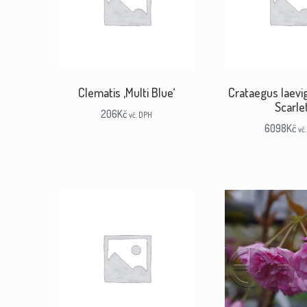
Clematis ‚Multi Blue‘
Crataegus laevig
Scarlet
206
Kč
vč. DPH
6098
Kč
vč