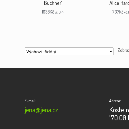
Buchner‘
Alice Hard
1638
Kč
737
Kč
vč. DPH
vč.
Zobra
E-mail:
Adresa:
jena@jena.cz
Kosteln
170 00 