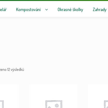
avigaci
hu webu
elář
Kompostování
Okrasné školky
Zahrady
zeno 12 výsledků