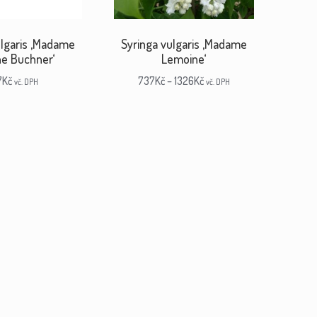
ulgaris ‚Madame
Syringa vulgaris ‚Madame
ne Buchner‘
Lemoine‘
7
Kč
737
Kč
–
1326
Kč
vč. DPH
vč. DPH