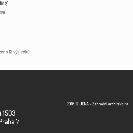
ing‘
 DPH
zeno 12 výsledků
2016 © JENA – Zahradní architektura
í 1503
Praha 7