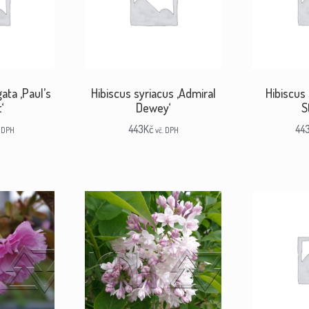
ata ‚Paul’s
Hibiscus syriacus ‚Admiral
Hibiscus 
‘
Dewey‘
S
443
Kč
44
. DPH
vč. DPH