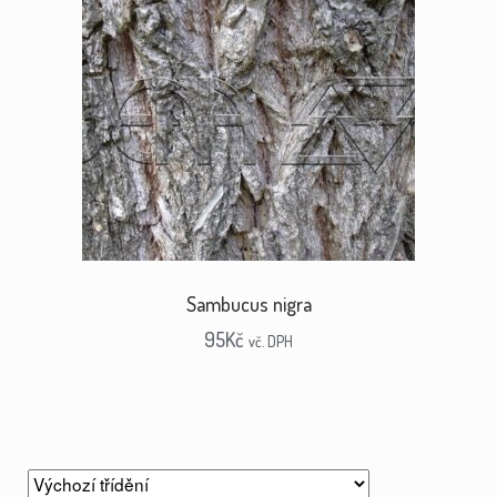
Sambucus nigra
95
Kč
vč. DPH