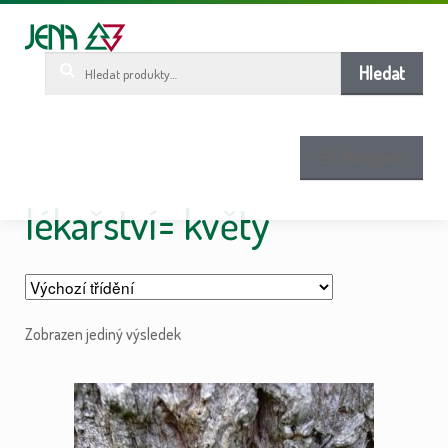
Pře
Pře
ob
n
w
Hledat:
Hledat
Navigace
lékařství= květy
Zobrazen jediný výsledek