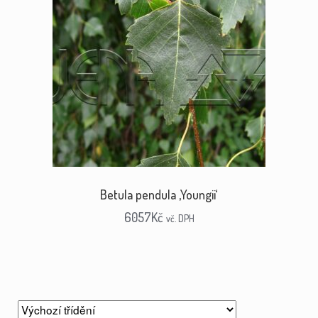
Betula pendula ‚Youngii‘
6057
Kč
vč. DPH