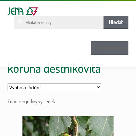
Pře
Pře
ob
n
w
Hledat:
Hledat
Navigace
koruna deštníkovitá
Zobrazen jediný výsledek