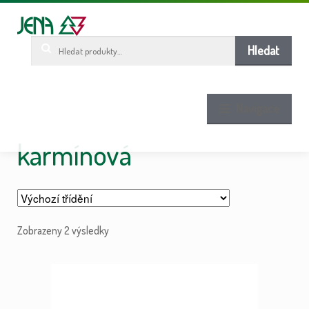
Pře
Pře
ob
n
w
Hledat:
Hledat
Navigace
karmínová
Zobrazeny 2 výsledky