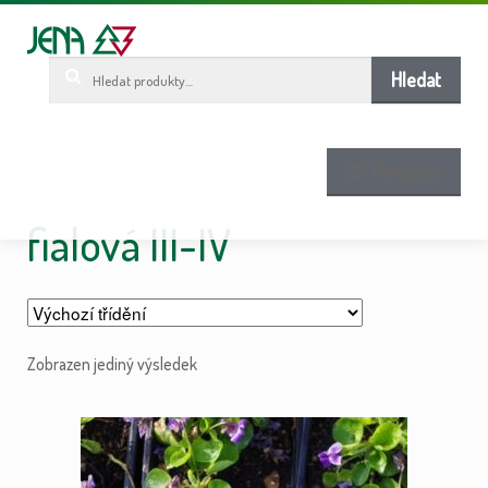
Pře
Pře
ob
n
w
Hledat:
Hledat
Navigace
fialová III-IV
Zobrazen jediný výsledek