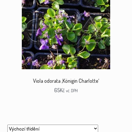
Viola odorata ‚Königin Charlotte‘
65
Kč
vč. DPH