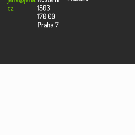
cz
1503
170 00
Praha 7