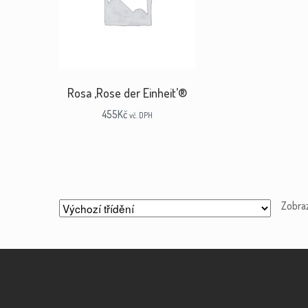
Rosa ‚Rose der Einheit’®
455
Kč
vč. DPH
Zobra