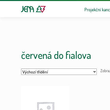
Přeskočit na n
Přejít k obsa
Projekční kanc
červená do fialova
Zobra