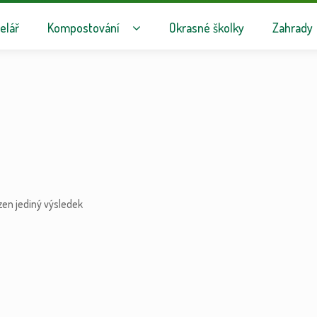
avigaci
hu webu
elář
Kompostování
Okrasné školky
Zahrady
zen jediný výsledek