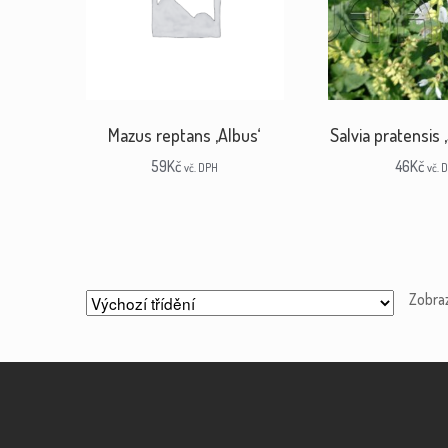
Mazus reptans ‚Albus‘
Salvia pratensis
59
Kč
46
Kč
vč. DPH
vč. 
Zobra