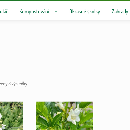
avigaci
hu webu
elář
Kompostování
Okrasné školky
Zahrady
zeny 3 výsledky