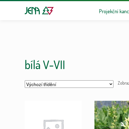
Přeskočit na n
Přejít k obsa
Projekční kanc
bílá V-VII
Zobra