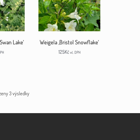
 ‚Swan Lake‘
Weigela ‚Bristol Snowflake‘
125
Kč
DPH
vč. DPH
zeny 3 výsledky