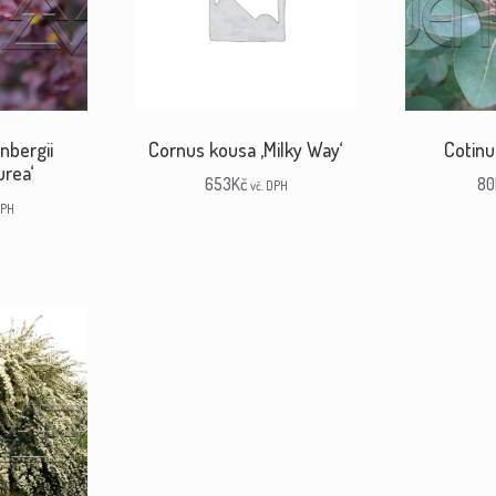
nbergii
Cornus kousa ‚Milky Way‘
Cotinu
urea‘
653
Kč
80
vč. DPH
DPH