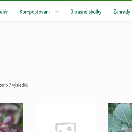
avigaci
hu webu
elář
Kompostování
Okrasné školky
Zahrady
zeno 7 výsledků