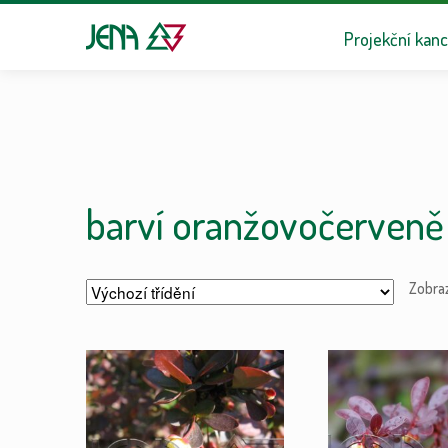
Přeskočit na n
Přejít k obsa
Projekční kanc
barví oranžovočerveně
Zobra