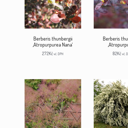
Berberis thunbergii
Berberis thu
‚Atropurpurea Nana‘
‚Atropurp
272
Kč
82
Kč
vč. DPH
vč. 