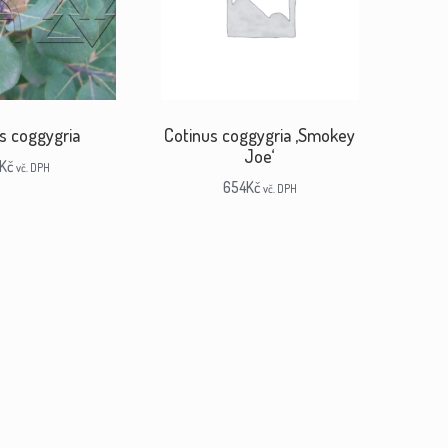
s coggygria
Cotinus coggygria ‚Smokey
Joe‘
Kč
vč. DPH
654
Kč
vč. DPH