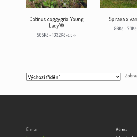
Cotinus coggygria ‚Young
Spiraea x va
Lady’®
56
Kč
–
73
Kč
505
Kč
–
1332
Kč
vč. DPH
Zobra
E-mail:
Adresa: