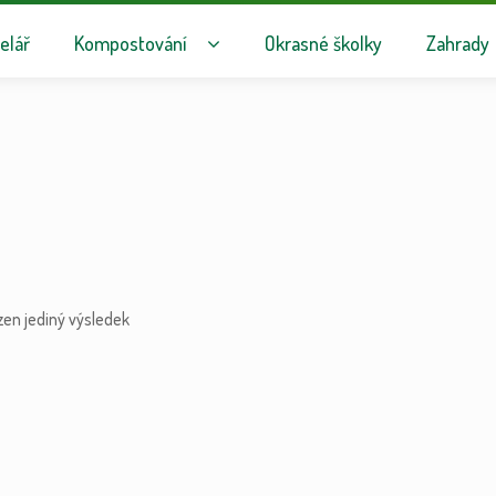
avigaci
hu webu
elář
Kompostování
Okrasné školky
Zahrady
zen jediný výsledek