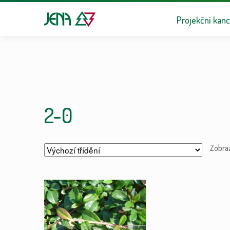
Přeskočit na n
Přejít k obsa
Projekční kanc
2-0
Zobra