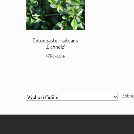
Cotoneaster radicans
‚Eichholz‘
47
Kč
vč. DPH
Zobra